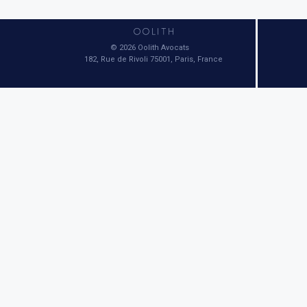
© 2026 Oolith Avocats
182, Rue de Rivoli 75001, Paris, France