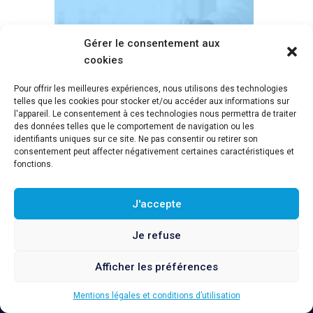
Gérer le consentement aux
cookies
Pour offrir les meilleures expériences, nous utilisons des technologies
telles que les cookies pour stocker et/ou accéder aux informations sur
l'appareil. Le consentement à ces technologies nous permettra de traiter
des données telles que le comportement de navigation ou les
identifiants uniques sur ce site. Ne pas consentir ou retirer son
consentement peut affecter négativement certaines caractéristiques et
fonctions.
Gestion &
J'accepte
Valorisation
Je refuse
Afficher les préférences
Evaluation financière de marques, brevets et
logiciels. Audit et gestion des droits de
APPEL GRATUIT
Mentions légales et conditions d’utilisation
propriété intellectuelle…